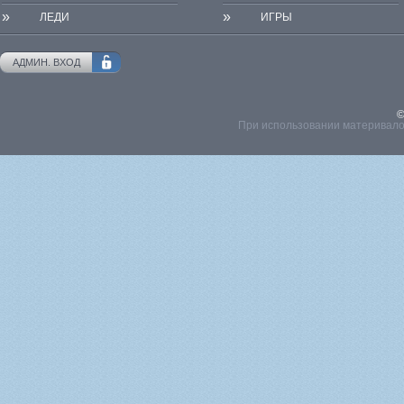
»
»
ЛЕДИ
ИГРЫ
АДМИН. ВХОД
©
При использовании материвалов